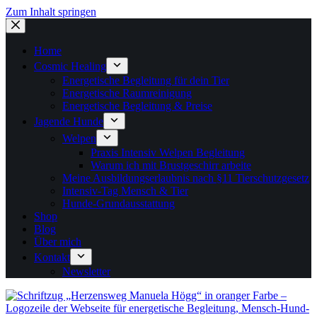
Zum Inhalt springen
Home
Cosmic Healing
Energetische Begleitung für dein Tier
Energetische Raumreinigung
Energetische Begleitung & Preise
Jagende Hunde
Welpen
Praxis Intensiv Welpen Begleitung
Warum ich mit Brustgeschirr arbeite
Meine Ausbildungserlaubnis nach §11 Tierschutzgesetz
Intensiv-Tag Mensch & Tier
Hunde-Grundausstattung
Shop
Blog
Über mich
Kontakt
Newsletter