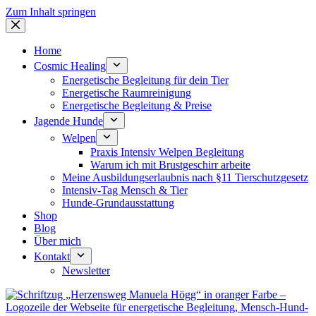
Zum Inhalt springen
Home
Cosmic Healing
Energetische Begleitung für dein Tier
Energetische Raumreinigung
Energetische Begleitung & Preise
Jagende Hunde
Welpen
Praxis Intensiv Welpen Begleitung
Warum ich mit Brustgeschirr arbeite
Meine Ausbildungserlaubnis nach §11 Tierschutzgesetz
Intensiv-Tag Mensch & Tier
Hunde-Grundausstattung
Shop
Blog
Über mich
Kontakt
Newsletter