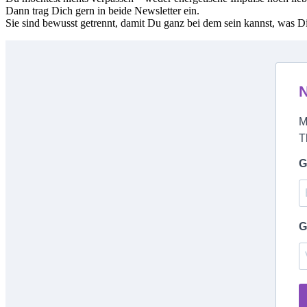
Dann trag Dich gern in beide Newsletter ein.
Sie sind bewusst getrennt, damit Du ganz bei dem sein kannst, was Di
N
M
T
G
G