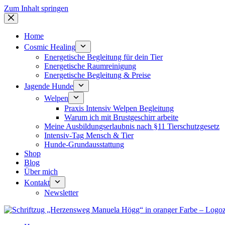
Zum Inhalt springen
Home
Cosmic Healing
Energetische Begleitung für dein Tier
Energetische Raumreinigung
Energetische Begleitung & Preise
Jagende Hunde
Welpen
Praxis Intensiv Welpen Begleitung
Warum ich mit Brustgeschirr arbeite
Meine Ausbildungserlaubnis nach §11 Tierschutzgesetz
Intensiv-Tag Mensch & Tier
Hunde-Grundausstattung
Shop
Blog
Über mich
Kontakt
Newsletter