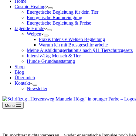
Home
Cosmic Healing
Energetische Begleitung für dein Tier
Energetische Raumreinigung
Energetische Begleitung & Preise
Jagende Hunde
Welpen
Praxis Intensiv Welpen Begleitung
Warum ich mit Brustgeschirr arbeite
Meine Ausbildungserlaubnis nach §11 Tierschutzgesetz
Intensiv-Tag Mensch & Tier
Hunde-Grundausstattung
Shop
Blog
Über mich
Kontakt
Newsletter
Menü
Du möchtest nichts verpassen – weder energetische Impulse noch lie